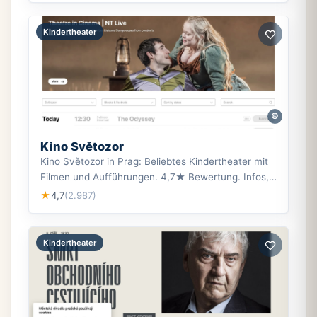
Kindertheater
©
Kino Světozor
Kino Světozor in Prag: Beliebtes Kindertheater mit
Filmen und Aufführungen. 4,7★ Bewertung. Infos,
Adresse & Öffnungszeiten.
4,7
(2.987)
★
Kindertheater