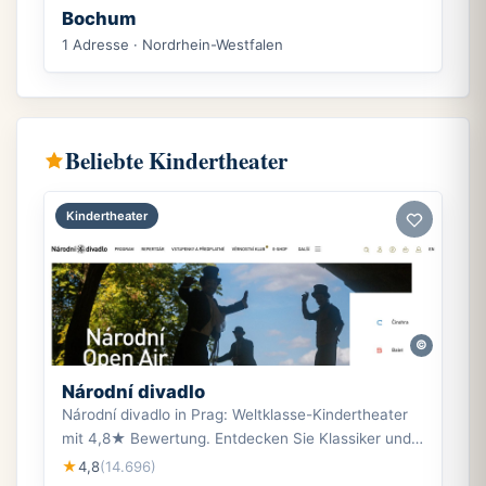
Bochum
1 Adresse · Nordrhein-Westfalen
Beliebte Kindertheater
Kindertheater
©
Národní divadlo
Národní divadlo in Prag: Weltklasse-Kindertheater
mit 4,8★ Bewertung. Entdecken Sie Klassiker und
moderne Aufführungen im Herzen Prags.
4,8
(14.696)
★