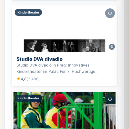
Kindertheater
©
Studio DVA divadlo
Studio DVA divadlo in Prag: Innovatives
Kindertheater im Palác Fénix. Hochwertige
Produktionen für Kinder. Bewertung: 4.8/5.
4,8
(2.486)
★
Kindertheater