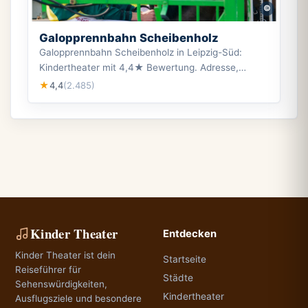
©
Galopprennbahn Scheibenholz
Galopprennbahn Scheibenholz in Leipzig-Süd:
Kindertheater mit 4,4★ Bewertung. Adresse,
Öffnungszeiten und Besucherinformationen.
4,4
(2.485)
★
Kinder Theater
Entdecken
Kinder Theater ist dein
Startseite
Reiseführer für
Städte
Sehenswürdigkeiten,
Kindertheater
Ausflugsziele und besondere