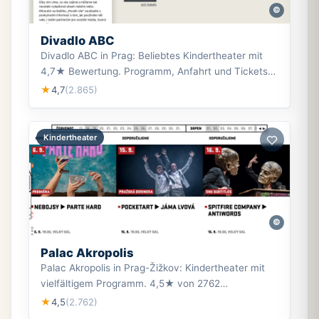
©
Divadlo ABC
Divadlo ABC in Prag: Beliebtes Kindertheater mit
4,7★ Bewertung. Programm, Anfahrt und Tickets
für Familienausflüge.
4,7
(2.865)
★
Kindertheater
©
Palac Akropolis
Palac Akropolis in Prag-Žižkov: Kindertheater mit
vielfältigem Programm. 4,5★ von 2762
Bewertungen. Tickets, Öffnungszeiten & mehr.
4,5
(2.762)
★