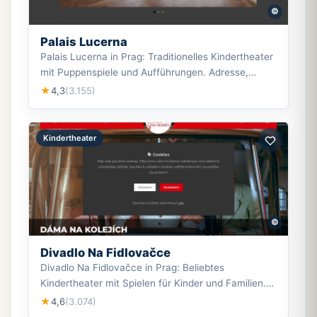
©
Palais Lucerna
Palais Lucerna in Prag: Traditionelles Kindertheater
mit Puppenspiele und Aufführungen. Adresse,
Öffnungszeiten und Tickets hier.
4,3
(3.155)
★
Kindertheater
©
Divadlo Na Fidlovačce
Divadlo Na Fidlovačce in Prag: Beliebtes
Kindertheater mit Spielen für Kinder und Familien.
Adresse, Öffnungszeiten und Tickets.
4,6
(3.074)
★