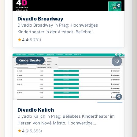
©
Divadlo Broadway
Divadlo Broadway in Prag: Hochwertiges
Kindertheater in der Altstadt. Beliebte
Produktionen, zentrale Lage, 4,4★ Bewertung.
4,4
(5.731)
★
Kindertheater
©
Divadlo Kalich
Divadlo Kalich in Prag: Beliebtes Kindertheater im
Herzen von Nové Město. Hochwertige
Produktionen für Kinder. Jetzt informieren!
4,6
(5.653)
★